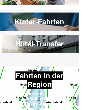
Kurier-Fahrten
Hotel-Transfer
Fahrten in der
Region
Wir befördern unsere Kunden
sicher, schnell und zuverlässig
an ihr Ziel in Starnberg, am
Starnberger See und in der