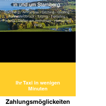
in und um Starnberg.
Starnberg - Ammersee - Gilching - Gauting -
Fürstenfeldbruck - Tutzing - Feldafing -
Pöcking - Dießen am Ammersee - Herrsching -
Berg
Ihr Taxi in wenigen
Minuten
Zahlungsmöglickeiten