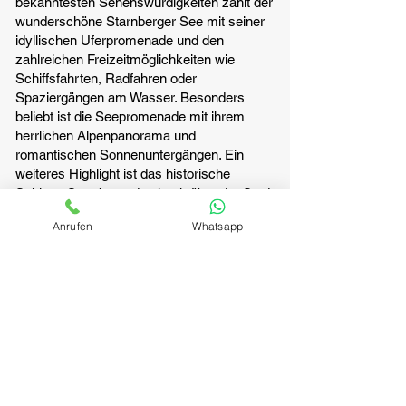
bekanntesten Sehenswürdigkeiten zählt der
wunderschöne Starnberger See mit seiner
idyllischen Uferpromenade und den
zahlreichen Freizeitmöglichkeiten wie
Schiffsfahrten, Radfahren oder
Spaziergängen am Wasser. Besonders
beliebt ist die Seepromenade mit ihrem
herrlichen Alpenpanorama und
romantischen Sonnenuntergängen. Ein
weiteres Highlight ist das historische
Schloss Starnberg, das hoch über der Stadt
liegt und auf eine lange Geschichte der
Anrufen
Whatsapp
Wittelsbacher zurückblickt. Der öffentlich
zugängliche Schlossgarten lädt zum
Entspannen und Genießen des Blicks auf
den See ein. Berühmt ist die Region
außerdem durch König Ludwig II. und
Kaiserin Sisi. Die Votivkapelle in Berg sowie
das Gedenkkreuz im See erinnern an den
mysteriösen Tod des Märchenkönigs
Ludwig II. Die romantische Roseninsel – die
einzige Insel im Starnberger See – zählt