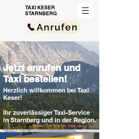
TAXI KESER
STARNBERG
Anrufen
Jetzt anrufen und
Taxi bestellen!
Herzlich willkommen bei Taxi
Keser!
Ihr zuverlässiger Taxi-Service
in Starnberg und in der Region.