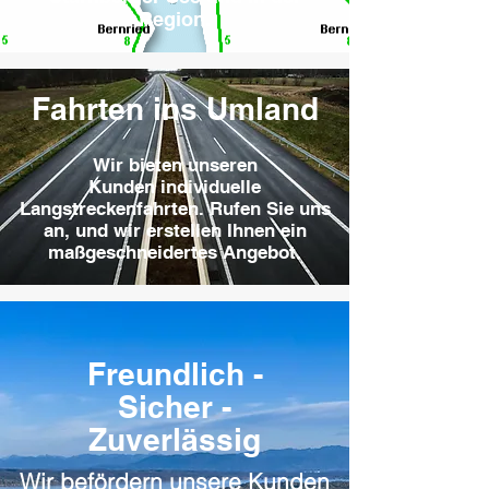
Region.
Fahrten ins Umland
Wir bieten unseren
Kunden individuelle
Langstreckenfahrten. Rufen Sie uns
an, und wir erstellen Ihnen ein
maßgeschneidertes Angebot.
Freundlich -
Sicher -
Zuverlässig
Wir befördern unsere Kunden